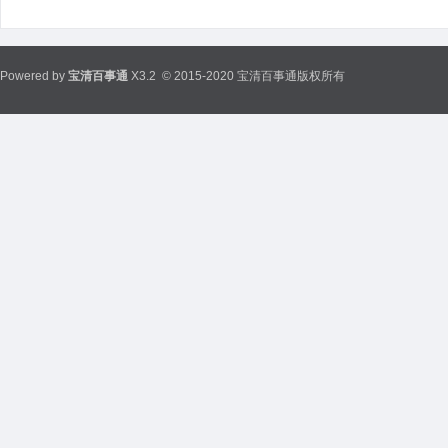
Powered by
宝清百事通
X3.2
© 2015-2020 宝清百事通版权所有