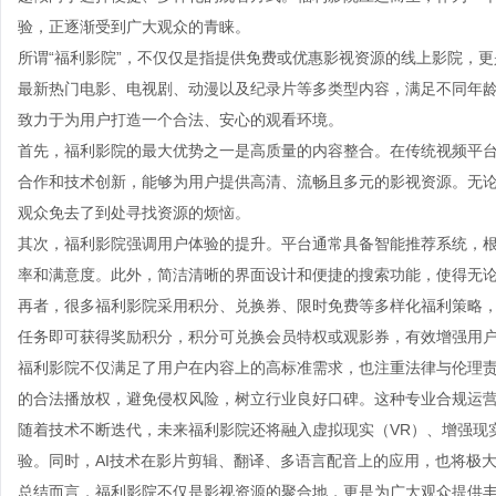
验，正逐渐受到广大观众的青睐。
所谓“福利影院”，不仅仅是指提供免费或优惠影视资源的线上影院，
最新热门电影、电视剧、动漫以及纪录片等多类型内容，满足不同年
致力于为用户打造一个合法、安心的观看环境。
首先，福利影院的最大优势之一是高质量的内容整合。在传统视频平
合作和技术创新，能够为用户提供高清、流畅且多元的影视资源。无
观众免去了到处寻找资源的烦恼。
其次，福利影院强调用户体验的提升。平台通常具备智能推荐系统，
率和满意度。此外，简洁清晰的界面设计和便捷的搜索功能，使得无
再者，很多福利影院采用积分、兑换券、限时免费等多样化福利策略
任务即可获得奖励积分，积分可兑换会员特权或观影券，有效增强用
福利影院不仅满足了用户在内容上的高标准需求，也注重法律与伦理
的合法播放权，避免侵权风险，树立行业良好口碑。这种专业合规运
随着技术不断迭代，未来福利影院还将融入虚拟现实（VR）、增强现
验。同时，AI技术在影片剪辑、翻译、多语言配音上的应用，也将极
总结而言，福利影院不仅是影视资源的聚合地，更是为广大观众提供