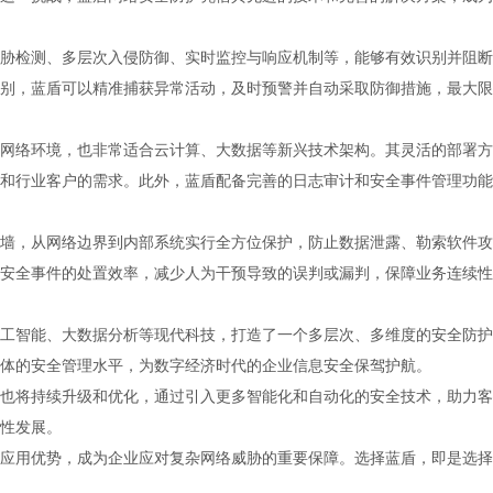
胁检测、多层次入侵防御、实时监控与响应机制等，能够有效识别并阻断
别，蓝盾可以精准捕获异常活动，及时预警并自动采取防御措施，最大限
网络环境，也非常适合云计算、大数据等新兴技术架构。其灵活的部署方
和行业客户的需求。此外，蓝盾配备完善的日志审计和安全事件管理功能
墙，从网络边界到内部系统实行全方位保护，防止数据泄露、勒索软件攻
安全事件的处置效率，减少人为干预导致的误判或漏判，保障业务连续性
工智能、大数据分析等现代科技，打造了一个多层次、多维度的安全防护
体的安全管理水平，为数字经济时代的企业信息安全保驾护航。
也将持续升级和优化，通过引入更多智能化和自动化的安全技术，助力客
性发展。
应用优势，成为企业应对复杂网络威胁的重要保障。选择蓝盾，即是选择