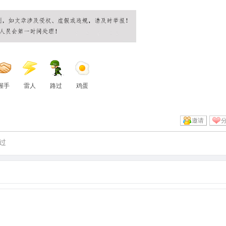
握手
雷人
路过
鸡蛋
邀请
过