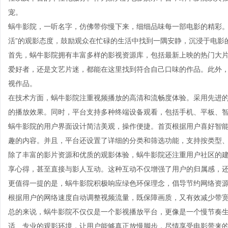
宠。
蜗牛影院，一听名字，仿佛带你慢下来，细细品味每一部电影的精彩。
活”的观影态度，鼓励观众在忙碌的生活中找到一隅安静，沉浸于电影
首先，蜗牛影院拥有丰富多样的影视资源库，包括最新上映的热门大
爱好者，还是文艺片迷，都能在这里找到符合自己口味的作品。此外
视作品。
在技术方面，蜗牛影院注重视频播放的高清和流畅度体验。采用先进
的播放效果。同时，平台支持多种终端设备观看，包括手机、平板、
蜗牛影院的用户界面设计简洁美观，操作便捷。首页根据用户喜好智
趣的内容。并且，平台还设置了详细的分类和筛选功能，支持按类型
除了丰富的影片资源和优质的观影体验，蜗牛影院还注重用户社区的
享心得，甚至直接与影人互动。这种互动不仅增强了用户的归属感，
更值得一提的是，蜗牛影院积极响应绿色环保理念，倡导节约网络资源
根据用户的网络速度自动调整视频流量，既保障画质，又有效减少带
总的来说，蜗牛影院不仅仅是一个影视播放平台，更像是一个慢节奏
适、专业的观影环境，让用户能够真正放慢脚步，尽情享受电影带来