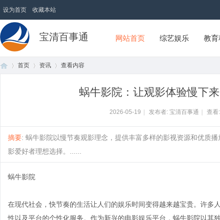
设为首页
收藏本站
宝清百事通
网站首页
综艺娱乐
教育
首页
资讯
查看内容
蜗牛影院：让观影体验慢下来
首
›
›
›
2026-05-19
|
发布者: 宝清百事通
|
查看
摘要
: 蜗牛影院以慢节奏观影理念，提供丰富多样的影视资源和优质
影爱好者理想选择。......
蜗牛影院
在现代社会，快节奏的生活让人们的娱乐时间变得越来越宝贵。许多
页
性以及平台的个性化服务。作为新兴的电影娱乐平台，蜗牛影院以其