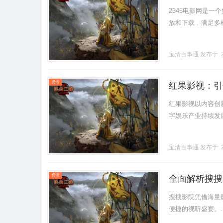
2345电影网是
放和下载，满足多样观
宝清百事通
发布于 2
资讯
红果影视：引
红果影视以内容创
字娱乐产业持续发展。.
宝清百事通
发布于 2
资讯
全面解析搜搜
搜搜影院凭借海量
便捷的视听盛宴。...