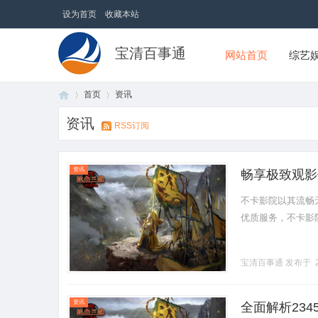
设为首页
收藏本站
宝清百事通
网站首页
综艺
首页
资讯
资讯
RSS订阅
首
›
›
资讯
畅享极致观影
不卡影院以其流畅
优质服务，不卡影院
宝清百事通
发布于 2
页
资讯
全面解析23