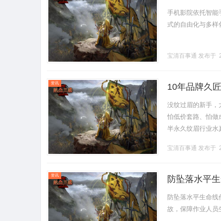
手机影院依托智能
式的自由化与多样化
宝清百事通
发布于 2
资讯
10年品牌久
闭眼入！
没纹过眉的新手，
怕低价套路、怕做
半永久纹眉行业水
课、实地考察对比
宝清百事通
发布于 2
享我.........
资讯
防坠落水平生
防坠落水平生命线
故，保障作业人员生命