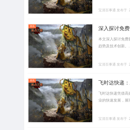
宝清百事通
发布于 2
资讯
深入探讨免费
本文深入探讨免费
趋势及技术创新。...
宝清百事通
发布于 2
资讯
飞时达快递：
飞时达快递凭借高
业的快速发展，展现出
宝清百事通
发布于 2