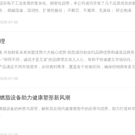
来为适应电子工业发展的复杂化、精密化趋势，本公司成功开发了几个品质优良的
性：·熔融迅速，湿润性、扩展性极佳；·不断芯、不溅弹、无臭味；·焊点饱满
洁净、光亮、捐线整齐。......
026-07-06
理
道·共创财富未来加盟优势六大核心优势·助您成功创业01品牌优势和诚道品牌具
—"和而不同，诚信才是王道"的品牌理念深入人心，有助于快速建立市场信任。
产品满足不同市场需求，从经典到尊享，覆盖各个价格区间，确保经销商有多
势严格的品控体系，优质原料供应，植物多酚添加技术，确保产品品质稳定，客
026-07-06
燃脂设备助力健康塑形新风潮
燃脂设备的种类与原理，解析其在现代健康塑形中的应用与优势，助力打造科
.