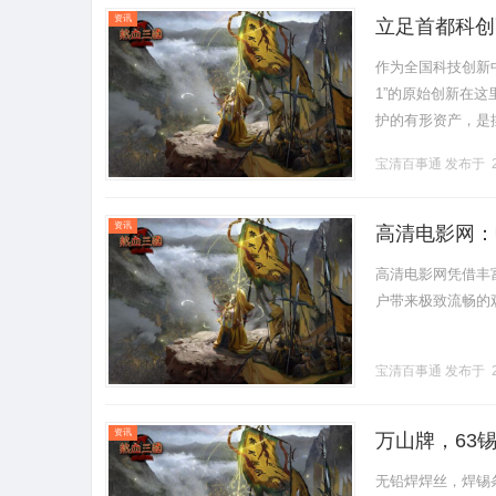
资讯
立足首都科创
作为全国科技创新
1”的原始创新在
护的有形资产，是
理工科背景与娴熟
宝清百事通
发布于 2
京专.........
资讯
高清电影网：
高清电影网凭借丰
户带来极致流畅的观影
宝清百事通
发布于 2
资讯
万山牌，63
丝，纯锌丝，
无铅焊焊丝，焊锡