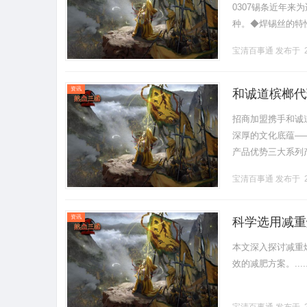
0307锡条近年
种。◆焊锡丝的特
亮、牢固可靠；·外观
宝清百事通
发布于 2
资讯
和诚道槟榔代
招商加盟携手和诚
深厚的文化底蕴—
产品优势三大系列
选择。03品质优
宝清百事通
发布于 2
户.........
资讯
科学选用减重
本文深入探讨减重
效的减肥方案。.....