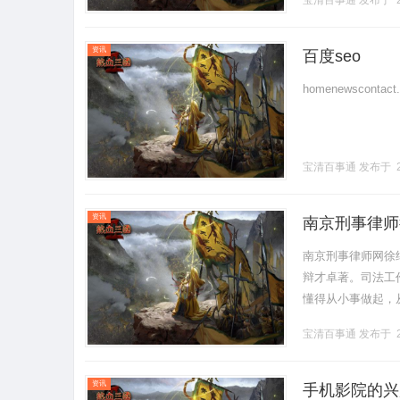
宝清百事通
发布于 2
资讯
百度seo
homenewscontact..
宝清百事通
发布于 2
资讯
南京刑事律师
南京刑事律师网徐
辩才卓著。司法工
懂得从小事做起，
执着的性格。徐继
宝清百事通
发布于 2
成为经典.........
资讯
手机影院的兴