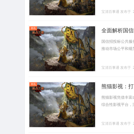
宝清百事通
发布于 2
资讯
全面解析国信
国信招投标公共服
推动市场公平和规范发
宝清百事通
发布于 2
资讯
熊猫影视：打
熊猫影视凭借丰富
综合性影视平台，深受
宝清百事通
发布于 2