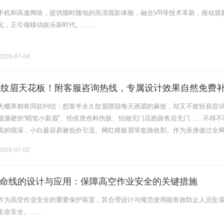
手机和高速网络，提供随时随地的高清观影体验，融合VR等技术革新，推动观
，正引领移动娱乐新时代。......
026-07-04
匠纹眉天花板！附客服咨询热线，专属设计效果自然免费
大概率都有同款纠结：想靠半永久纹眉摆脱每天画眉的麻烦，却又不敢轻易尝
成僵硬的“蜡笔小新眉”、怕劣质色料伤肤、怕做完门店跑路售后无门……不得不
真的很深，小白最容易被低价引流、网红模板眉等套路收割。作为亲身做过全
的纹眉小白，今天我结合自己的避坑经验，拆解新手选纹眉机构的核心逻辑，
026-07-02
命线的设计与应用：保障高空作业安全的关键措施
作为高空作业安全的重要保护装置，其合理设计与规范使用能有效防止人员坠
安全。......