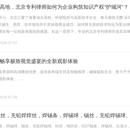
高地，北京专利律师如何为企业构筑知识产权“护城河”？
中心，北京汇聚了海量顶尖高校、科研院所与高新技术企业，每天都有无数“从
这里诞生。然而，技术领先并不意味着商业成功，如何将无形的技术转化为受法
摆在每一位创新者面前的难题。在这一背景下，专业的北京专利律师凭借其深
的诉讼技巧，成为了连接实验室与市场的核心纽带。不同于普通的专利代理师
026-07-07
畅享极致视觉盛宴的全新观影体验
富资源和高清播放优势，提供多终端支持及智能推荐，确保版权合法，致力于
体验。......
026-07-06
锡丝，无铅焊焊丝，焊锡条，焊锡球，锡丝，无铅焊锡球
6337锡条，焊锡丝、牢固可靠；出渣少
条，焊锡球，锡丝，无铅焊锡球、锌丝，纯锌丝，6337锡条，焊锡丝、出渣少