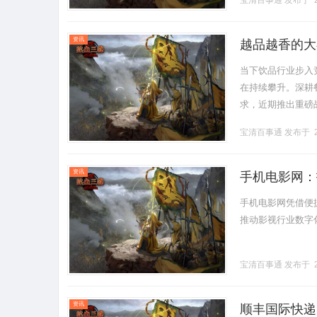
宝清百事通
发布于 2
资讯
越品越香的大
当下饮品行业步入
在持续攀升。深耕
求，近期推出重磅
仅进一步丰富产品
宝清百事通
发布于 2
前.........
资讯
手机电影网：
手机电影网凭借便
推动影视行业数字化发
宝清百事通
发布于 2
资讯
顺丰国际快递