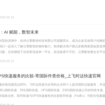
026-05-18
：AI 赋能，数智未来
转型的浪潮中，杭州云擎数智科技有限公司脱颖而出，成为众多实体商户信赖
我们一起深入了解云擎数智的独特魅力。精准解决用户痛点多数商家面临渠道
问题，仅依赖线下自然客流或单一平台，投流效果不可控。云擎数智整合全平
，提供全流程陪跑，降低获客成本。比如，传统商家自行开发多平台小程序需
026-05-15
PS快递服务的比较-寄国际件查价格_上飞时达快递官网
递价格优惠高达80%。飞时达快递为全球的企业和个人提供国际运输服务，专
dEx国际快递、DHL国际快递、UPS国际快递、EMS国际快递公司的特快专递
水陆路业务。联邦快递与UPS快递服务的比较联邦快递（FedEx）与联合包裹
uizhiming的两大快递物流企业。两者在国际快递业.........