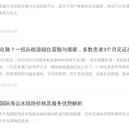
快递行业信息传播与交流的新平台，提升了用户体验和企业服务，推动了行业
力巨大。......
026-05-20
在脑？一招从根源稳住震颤与僵硬，多数患者3个月见证
01②打电话：15201551763很多帕金森病的病根不在“脑”，而在脏腑失调！先别急
例。一位患者来门诊找李大夫，确诊帕金森病已经八年了。一直吃美多芭等西
差，药效维持时间越来越短。手抖得厉害，写字歪歪扭扭，走路起步困难、身
几步。更让他痛苦的是，失眠、便秘、情绪低落接踵而来。看他.........
026-05-20
国际海运水陆路价格及服务优势解析
政大包国际海运水陆路运输价格的构成与影响因素，分析其成本优势和服务特
包裹物流选择。......