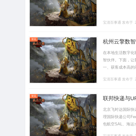
宝清百事通
发布于 2
资讯
杭州云擎数智
在本地生活数字化
智伙伴。下面，让
一、获客成本高的
域流量与私域流转
宝清百事通
发布于 2
数万至数十.........
资讯
联邦快递与U
北京飞时达国际快
理国际快递公司Fe
包航空SAL、海运
公司（UPS）是全球Z