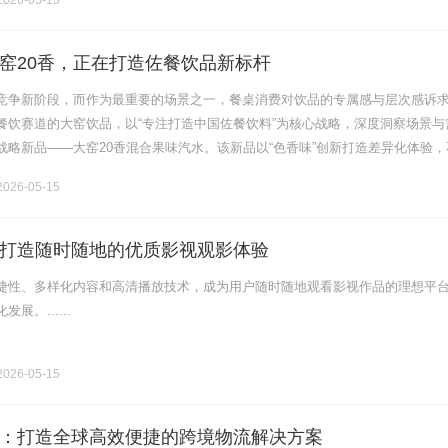
026-05-15
窑20香，正在打造佐餐饮品新标杆
竞争新阶段，而作为最重要的场景之一，餐桌消费对饮品的专属感与层次感诉
餐饮赛道的大窑饮品，以“专注打造中国佐餐饮料”为核心战略，深度洞察场景与
战略新品——大窑20香混合果味汽水。该新品以“色香味”创新打造差异化体验，
矩阵，更推动品牌在“佐餐汽水”赛道实现全新升级。佐餐饮品赛道迎来新机遇当
026-05-15
打造随时随地的优质影视观影体验
捷性、多样化内容和高清播放技术，成为用户随时随地观看影视作品的理想平
展。......
026-05-15
：打造全球高效便捷的跨境物流解决方案