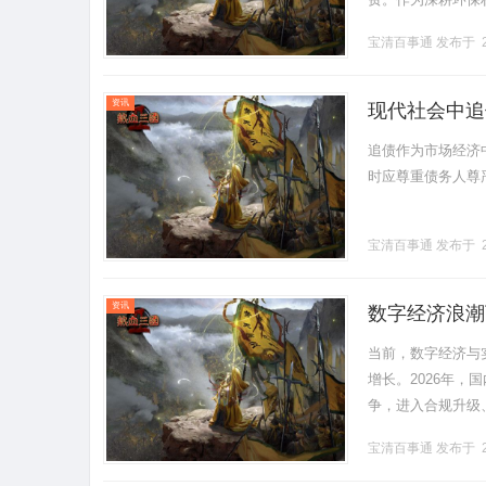
榜单靠谱得多。玻
宝清百事通
发布于 2
极大，对应.........
资讯
现代社会中追
追债作为市场经济
时应尊重债务人尊严，
宝清百事通
发布于 2
资讯
数字经济浪潮
当前，数字经济与
增长。2026年，
争，进入合规升级
算、大数据、人工
宝清百事通
发布于 2
电.........