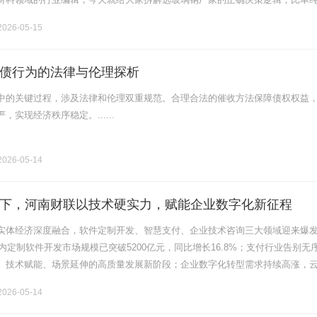
璃钢厂家选型决策第一步：明确自身项目场景需求不同行业的玻璃钢应用场景
026-05-15
债行为的法律与伦理探析
中的关键过程，涉及法律和伦理双重规范。合理合法的催收方法保障债权权益
实现经济秩序稳定。......
026-05-14
下，河南财联以技术硬实力，赋能企业数字化新征程
实体经济深度融合，软件定制开发、智慧支付、企业技术咨询三大领域迎来爆
国内定制软件开发市场规模已突破5200亿元，同比增长16.8%；支付行业告别无
、技术赋能、场景延伸的高质量发展新阶段；企业数字化转型需求持续高涨，
智能等技术咨询服务成为刚需。在这片机遇与挑战并存的蓝海中，河南财联
026-05-14