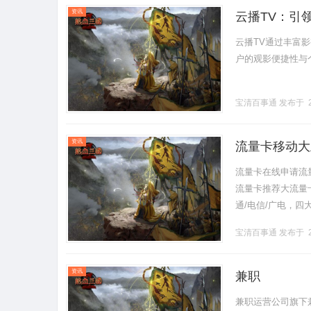
资讯
云播TV：引
云播TV通过丰富
户的观影便捷性与个
宝清百事通
发布于 2
资讯
流量卡移动大
流量卡在线申请流
流量卡推荐大流量卡
通/电信/广电，
提示市面上宣传的"1
宝清百事通
发布于 2
资讯
兼职
兼职运营公司旗下兼职home