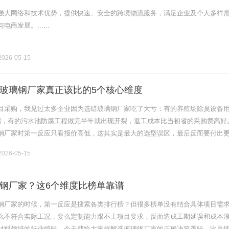
强大网络和技术优势，提供快速、安全的跨境物流服务，满足企业及个人多样
商发展。......
026-05-15
玻璃钢厂家真正该比的5个核心维度
目采购，我见过太多企业因为选错玻璃钢厂家吃了大亏：有的养殖场除臭设备
漏，有的污水池防腐工程做完半年就出现开裂，返工成本比当初省的采购费高好
钢厂家时第一反应只看报价高低，这其实是最大的选型误区，最后反而要付出
厂家的常见认知误区误区1：认为所有玻璃钢产品性能都一致很多人以为玻璃钢
026-05-15
钢厂家？这6个维度比榜单靠谱
钢厂家的时候，第一反应是搜索各类排行榜？但很多榜单没有结合具体项目需
么不符合实际工况，要么定制能力跟不上项目要求，反而造成工期延误和成本
材料领域的行业编辑，今天就给大家拆解选玻璃钢厂家的正确决策逻辑，比单