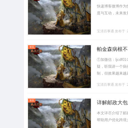
快递博客微博作为
度与互动，未来发展潜
宝清百事通
发布于 2
资讯
帕金森病根不
变？
①加微信：ljcdf
疑，听我讲一个病
制，但效果越来越
倾，连转身都需要好
宝清百事通
发布于 2
资讯
详解邮政大包
本文详尽介绍了邮
帮助用户优化跨境大件