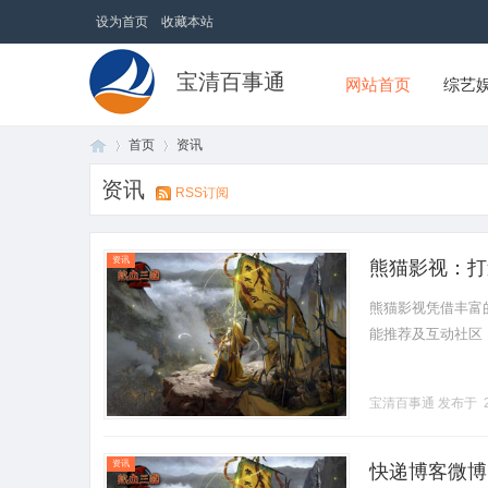
设为首页
收藏本站
宝清百事通
网站首页
综艺
首页
资讯
资讯
RSS订阅
首
›
›
资讯
熊猫影视：打
熊猫影视凭借丰富
能推荐及互动社区，持
宝清百事通
发布于 2
页
资讯
快递博客微博