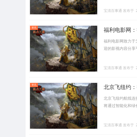
宝清百事通
发布于 2
资讯
福利电影网：
福利电影网致力于
迎的影视内容分享平台。
宝清百事通
发布于 2
资讯
北京飞纽约：
北京飞纽约航线连
将通过智能化和绿色发
宝清百事通
发布于 2