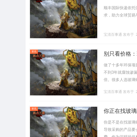
顺丰国际快递依托
求，助力全球贸易与电
宝清百事通
发布于 2
资讯
别只看价格：
做了十多年环保项
不到3年就腐蚀渗
倍。很多人选玻璃
的代价。选玻璃钢
宝清百事通
发布于 2
一种标.........
资讯
你正在找玻璃
你是不是在找玻璃
导致采购的产品要
费。作为深耕环保