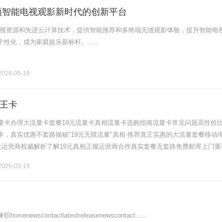
领智能电视观影新时代的创新平台
影视资源和先进云计算技术，提供智能推荐和多终端无缝观影体验，提升智能电
性化，成为家庭娱乐新标杆。......
026-05-19
王卡
量卡办理大流量卡套餐19元流量卡真相流量卡选购指南流量卡常见问题高性价
，真实优惠不套路揭秘"19元无限流量"真相·推荐真正实惠的大流量套餐移动/
四大运营商权威解析了解19元真相正规运营商合作真实套餐无套路免费邮寄上门重
9元无限流量卡"均为营销噱头，实为话费补贴叠加效果，真实套餐价格.........
026-05-19
newscontactlatestreleasenewscontact......